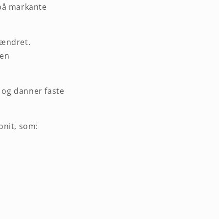
 på markante
uændret.
den
r og danner faste
onit, som: