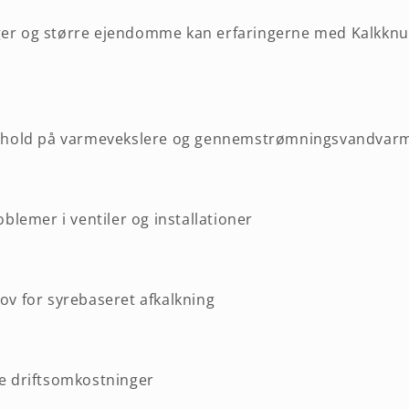
ger og større ejendomme kan erfaringerne med Kalkknu
ehold på varmevekslere og gennemstrømningsvandvar
blemer i ventiler og installationer
v for syrebaseret afkalkning
e driftsomkostninger