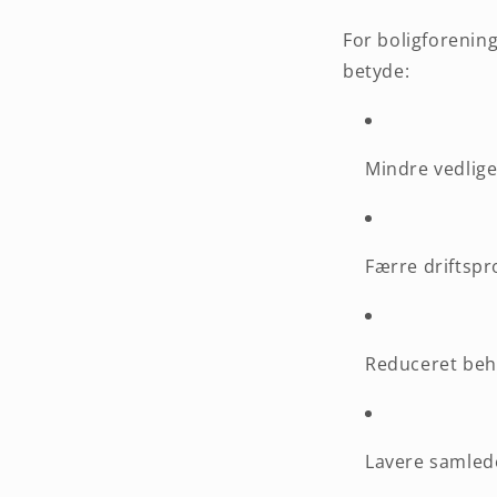
For boligforenin
betyde:
Mindre vedlig
Færre driftspro
Reduceret beho
Lavere samled