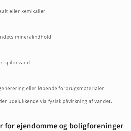
alt eller kemikalier
andets mineralindhold
er spildevand
generering eller løbende forbrugsmaterialer
er udelukkende via fysisk påvirkning af vandet.
r for ejendomme og boligforeninger