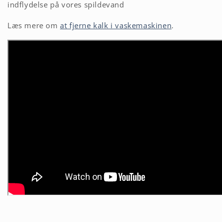
indflydelse på vores spildevand
Læs mere om
at fjerne kalk i vaskemaskinen
.