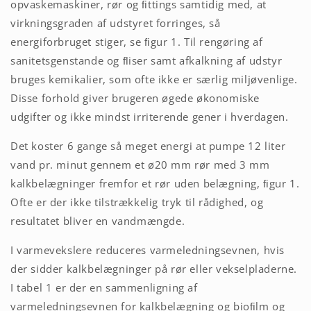
opvaskemaskiner, rør og ﬁttings samtidig med, at
virkningsgraden af udstyret forringes, så
energiforbruget stiger, se ﬁgur 1. Til rengøring af
sanitetsgenstande og ﬂiser samt afkalkning af udstyr
bruges kemikalier, som ofte ikke er særlig miljøvenlige.
Disse forhold giver brugeren øgede økonomiske
udgifter og ikke mindst irriterende gener i hverdagen.
Det koster 6 gange så meget energi at pumpe 12 liter
vand pr. minut gennem et ø20 mm rør med 3 mm
kalkbelægninger fremfor et rør uden belægning, ﬁgur 1.
Ofte er der ikke tilstrækkelig tryk til rådighed, og
resultatet bliver en vandmængde.
I varmevekslere reduceres varmeledningsevnen, hvis
der sidder kalkbelægninger på rør eller vekselpladerne.
I tabel 1 er der en sammenligning af
varmeledningsevnen for kalkbelægning og bioﬁlm og