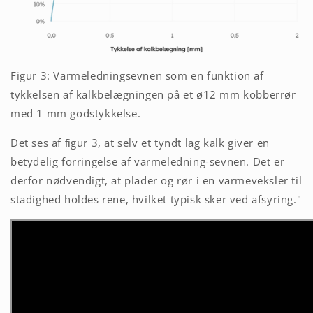
Figur 3: Varmeledningsevnen som en funktion af
tykkelsen af kalkbelægningen på et ø12 mm kobberrør
med 1 mm godstykkelse.
Det ses af ﬁgur 3, at selv et tyndt lag kalk giver en
betydelig forringelse af varmeledning-sevnen. Det er
derfor nødvendigt, at plader og rør i en varmeveksler til
stadighed holdes rene, hvilket typisk sker ved afsyring."