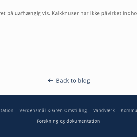
vet på uafhængig vis. Kalkknuser har ikke påvirket indho
Back to blog
tation
Verdensmål & Grøn Omstilling
Vandværk
Kommun
Forskning og dokumentation