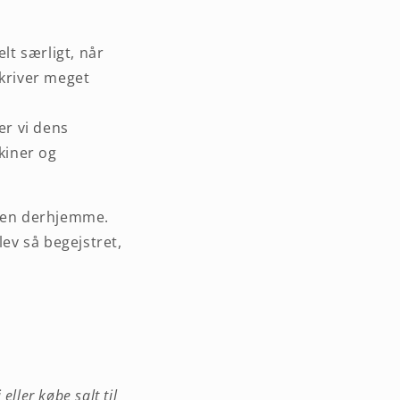
lt særligt, når
skriver meget
er vi dens
kiner og
eren derhjemme.
ev så begejstret,
ller købe salt til