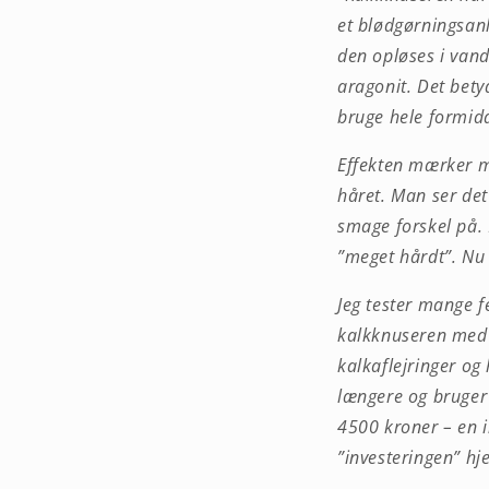
et blødgørningsanl
den opløses i vand
aragonit. Det betyd
bruge hele formidd
Effekten mærker m
håret. Man ser det
smage forskel på. D
”meget hårdt”. Nu e
Jeg tester mange f
kalkknuseren med a
kalkaflejringer o
længere og bruger 
4500 kroner – en i
”investeringen” hj