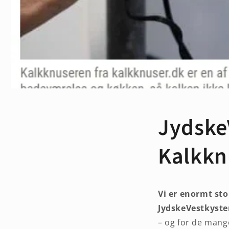
Jydske
Kalkkn
Vi er enormt sto
JydskeVestkyst
– og for de mang