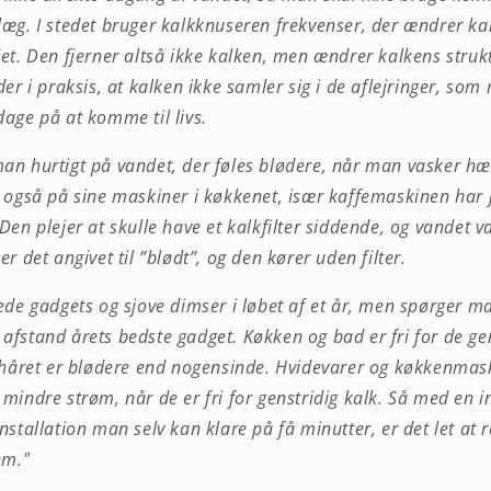
æg. I stedet bruger kalkknuseren frekvenser, der ændrer kal
et. Den fjerner altså ikke kalken, men ændrer kalkens struktur
er i praksis, at kalken ikke samler sig i de aflejringer, som
age på at komme til livs.
an hurtigt på vandet, der føles blødere, når man vasker hæ
 også på sine maskiner i køkkenet, især kaffemaskinen har 
en plejer at skulle have et kalkfilter siddende, og vandet va
r det angivet til ”blødt”, og den kører uden filter.
ede gadgets og sjove dimser i løbet af et år, men spørger m
fstand årets bedste gadget. Køkken og bad er fri for de ge
g håret er blødere end nogensinde. Hvidevarer og køkkenmas
mindre strøm, når de er fri for genstridig kalk. Så med en 
nstallation man selv kan klare på få minutter, er det let at 
em."