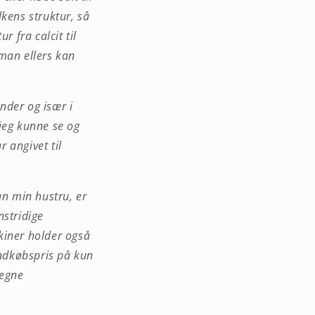
kens struktur, så
 fra calcit til
 man ellers kan
nder og især i
jeg kunne se og
r angivet til
an min hustru, er
nstridige
kiner holder også
indkøbspris på kun
regne