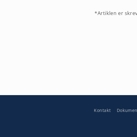
*Artiklen er skre
-
Kontakt
Dokumen