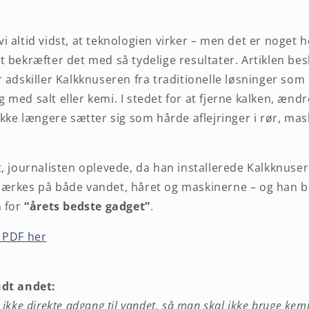
 altid vidst, at teknologien virker – men det er noget he
t bekræfter det med så tydelige resultater. Artiklen be
 adskiller Kalkknuseren fra traditionelle løsninger som
med salt eller kemi. I stedet for at fjerne kalken, ændr
ikke længere sætter sig som hårde aflejringer i rør, mas
t, journalisten oplevede, da han installerede Kalkknus
ærkes på både vandet, håret og maskinerne – og han bl
n for
“årets bedste gadget”
.
 PDF her
ndt andet:
ikke direkte adgang til vandet, så man skal ikke bruge kemi e